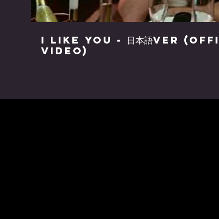
I Like You - 日本語ver (Off
Video)